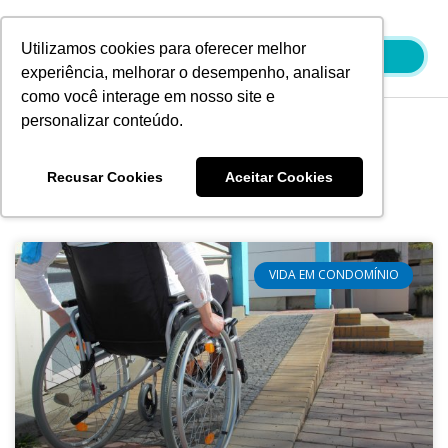
Ir
para
Utilizamos cookies para oferecer melhor
o
experiência, melhorar o desempenho, analisar
conteúdo
como você interage em nosso site e
personalizar conteúdo.
Blog
Recusar Cookies
Aceitar Cookies
VIDA EM CONDOMÍNIO