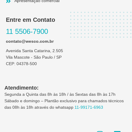
Apresentação comercial
Entre em Contato
11 5506-7900
contato@wesco.com.br
Avenida Santa Catarina, 2.505
Vila Mascote - São Paulo / SP
CEP: 04378-500
Atendimento:
Segunda a Quinta das 8h às 18h / às Sextas das 8h às 17h
Sábado e domingo – Plantão exclusivo para chamados técnicos
das 08h às 18h através do whatsapp
11-99171-6963
I
L