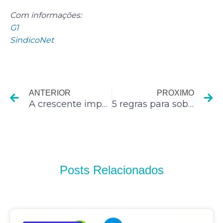
Com informações:
G1
SindicoNet
Anterior
P
ANTERIOR
PROXIMO
A crescente importância da mídia social para dentistas
5 regras para sobreviver no varejo em uma recessão
Posts Relacionados