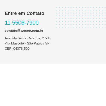
Entre em Contato
11 5506-7900
contato@wesco.com.br
Avenida Santa Catarina, 2.505
Vila Mascote - São Paulo / SP
CEP: 04378-500
Atendimento:
Segunda a Quinta das 8h às 18h / às Sextas das 8h às 17h
Sábado e domingo – Plantão exclusivo para chamados técnicos
das 08h às 18h através do whatsapp
11-99171-6963
I
L
n
i