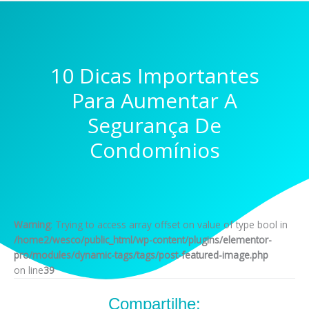
10 Dicas Importantes
Para Aumentar A
Segurança De
Condomínios
Warning
: Trying to access array offset on value of type bool in
/home2/wesco/public_html/wp-content/plugins/elementor-
pro/modules/dynamic-tags/tags/post-featured-image.php
on line
39
Compartilhe: