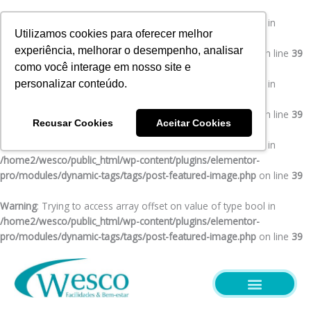
Ir
para
Warning
: Trying to access array offset on value of type bool in
Utilizamos cookies para oferecer melhor
o
/home2/wesco/public_html/wp-content/plugins/elementor-
experiência, melhorar o desempenho, analisar
conteúdo
pro/modules/dynamic-tags/tags/post-featured-image.php
on line
39
como você interage em nosso site e
Warning
: Trying to access array offset on value of type bool in
personalizar conteúdo.
/home2/wesco/public_html/wp-content/plugins/elementor-
pro/modules/dynamic-tags/tags/post-featured-image.php
on line
39
Recusar Cookies
Aceitar Cookies
Warning
: Trying to access array offset on value of type bool in
/home2/wesco/public_html/wp-content/plugins/elementor-
pro/modules/dynamic-tags/tags/post-featured-image.php
on line
39
Warning
: Trying to access array offset on value of type bool in
/home2/wesco/public_html/wp-content/plugins/elementor-
pro/modules/dynamic-tags/tags/post-featured-image.php
on line
39