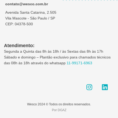
contato@wesco.com.br
Avenida Santa Catarina, 2.505
Vila Mascote - São Paulo / SP
CEP: 04378-500
Atendimento:
Segunda a Quinta das 8h às 18h / às Sextas das 8h às 17h
Sábado e domingo – Plantão exclusivo para chamados técnicos
das 08h às 18h através do whatsapp
11-99171-6963
I
L
n
i
s
n
t
k
Wesco 2024 © Todos os direitos reservados.
a
e
Por DGAZ
g
d