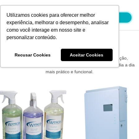
Ir
para
Utilizamos cookies para oferecer melhor
o
experiência, melhorar o desempenho, analisar
conteúdo
como você interage em nosso site e
personalizar conteúdo.
Produtos Wesco
Recusar Cookies
Aceitar Cookies
Os produtos Wesco são sinônimo de qualidade e inovação,
oferecendo soluções eficientes e confiáveis para tornar o dia a dia
mais prático e funcional.