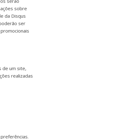
dos serão
rmações sobre
de da Disqus
 poderão ser
s promocionais
 de um site,
ções realizadas
preferências.