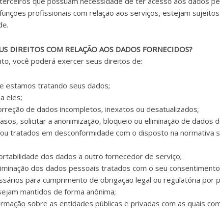
 terceiros que possuam necessidade de ter acesso aos dados pe
funções profissionais com relação aos serviços, estejam sujeit
de.
EUS DIREITOS COM RELAÇÃO AOS DADOS FORNECIDOS?
o, você poderá exercer seus direitos de:
se estamos tratando seus dados;
a eles;
 correção de dados incompletos, inexatos ou desatualizados;
asos, solicitar a anonimização, bloqueio ou eliminação de dados 
 ou tratados em desconformidade com o disposto na normativa 
 portabilidade dos dados a outro fornecedor de serviço;
 eliminação dos dados pessoais tratados com o seu consentiment
sários para cumprimento de obrigação legal ou regulatória por 
sejam mantidos de forma anônima;
nformação sobre as entidades públicas e privadas com as quais c