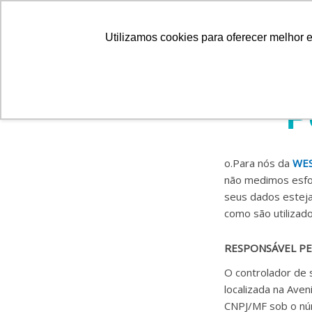
Ir
+55 11 5506-7900
contato@wesco.com.br
para
Utilizamos cookies para oferecer melhor 
o
conteúdo
P
o.Para nós da
WE
não medimos esfor
seus dados esteja
como são utilizado
RESPONSÁVEL P
O controlador de 
localizada na Aven
CNPJ/MF sob o nú