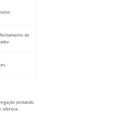
nutos
 fechamento do
gador
ses
egação (incluindo
r oferece.