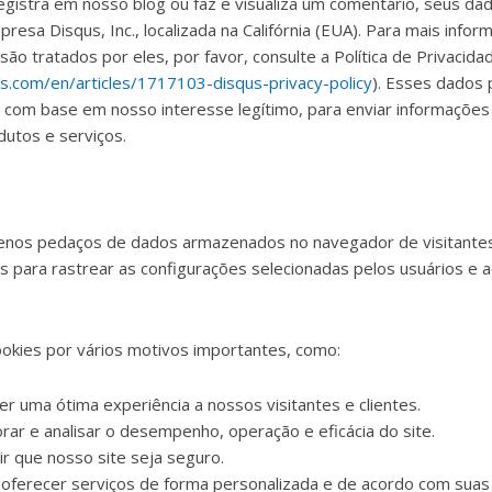
gistra em nosso blog ou faz e visualiza um comentário, seus da
resa Disqus, Inc., localizada na Califórnia (EUA). Para mais info
o tratados por eles, por favor, consulte a Política de Privacida
us.com/en/articles/1717103-disqus-privacy-policy
). Esses dados
s, com base em nosso interesse legítimo, para enviar informaçõe
utos e serviços.
enos pedaços de dados armazenados no navegador de visitantes
 para rastrear as configurações selecionadas pelos usuários e a
cookies por vários motivos importantes, como:
er uma ótima experiência a nossos visitantes e clientes.
rar e analisar o desempenho, operação e eficácia do site.
ir que nosso site seja seguro.
oferecer serviços de forma personalizada e de acordo com suas 