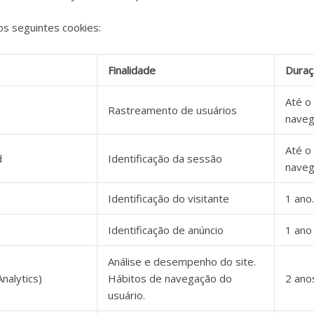
 os seguintes cookies:
Finalidade
Duraç
Até o
Rastreamento de usuários
nave
Até o
d
Identificação da sessão
nave
Identificação do visitante
1 ano.
Identificação de anúncio
1 ano
Análise e desempenho do site.
nalytics)
Hábitos de navegação do
2 ano
usuário.