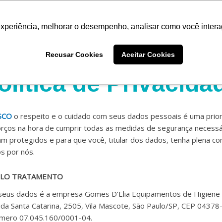
experiência, melhorar o desempenho, analisar como você intera
Quem somos
Produtos
Imprensa
Materiais 
Recusar Cookies
Aceitar Cookies
olítica de Privacida
SCO
o respeito e o cuidado com seus dados pessoais é uma prior
ços na hora de cumprir todas as medidas de segurança necessá
m protegidos e para que você, titular dos dados, tenha plena co
s por nós.
ELO TRATAMENTO
seus dados é a empresa Gomes D’Elia Equipamentos de Higiene L
ida Santa Catarina, 2505, Vila Mascote, São Paulo/SP, CEP 04378-
mero 07.045.160/0001-04.