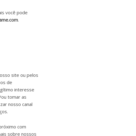
ais você pode
rame.com
.
osso site ou pelos
dos de
egítimo interesse
e/ou tomar as
izar nosso canal
ços.
 próximo com
nais sobre nossos