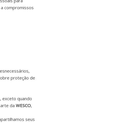
ssoais para
os a compromissos
desnecessários,
sobre proteção de
o, exceto quando
parte da
WESCO
,
ompartilhamos seus