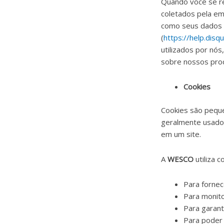
Quando você se re
coletados pela emp
como seus dados sã
(
https://help.disq
utilizados por nó
sobre nossos prod
Cookies
Cookies são pequ
geralmente usados
em um site.
A
WESCO
utiliza 
Para fornec
Para monito
Para garant
Para poder 