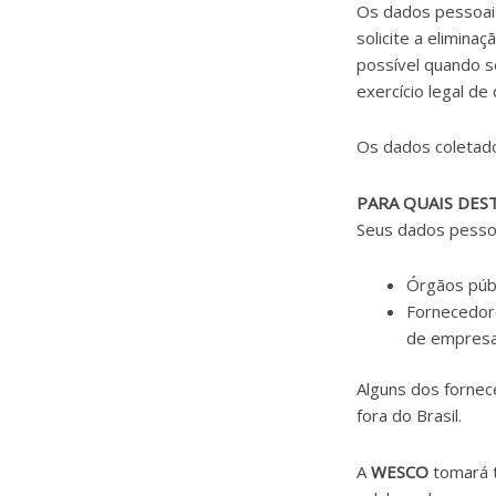
Os dados pessoais
solicite a elimin
possível quando s
exercício legal de
Os dados coletado
PARA QUAIS DES
Seus dados pessoa
Órgãos públ
Fornecedor
de empresas
Alguns dos forne
fora do Brasil.
A
WESCO
tomará t