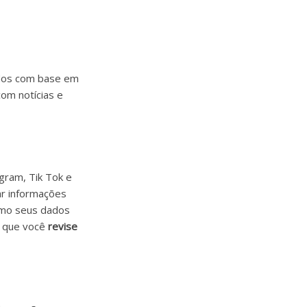
ados com base em
om notícias e
gram, Tik Tok e
ar informações
omo seus dados
s que você
revise