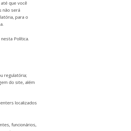
 até que você
s não será
atória, para o
a.
esta Política.
u regulatória;
em do site, além
nters localizados
tes, funcionários,