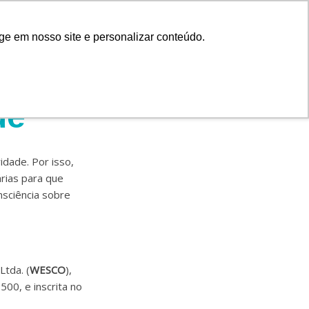
ge em nosso site e personalizar conteúdo.
I
L
educativos
Blog
Contato
n
i
s
n
t
k
de
a
e
g
d
r
i
a
n
idade. Por isso,
m
rias para que
nsciência sobre
tda. (
WESCO
),
500, e inscrita no