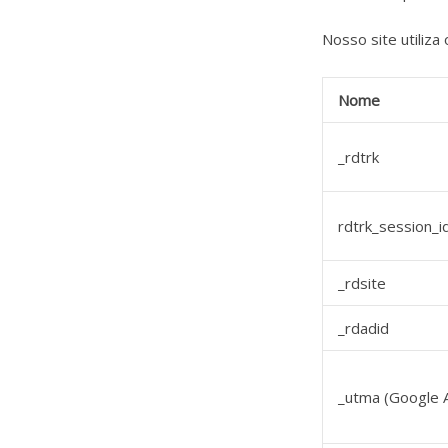
Nosso site utiliza
Nome
_rdtrk
rdtrk_session_i
_rdsite
_rdadid
_utma (Google A