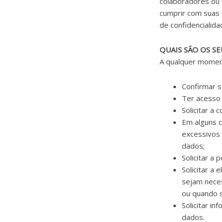
colaboradores ou
cumprir com suas 
de confidencialida
QUAIS SÃO OS S
A qualquer moment
Confirmar 
Ter acesso 
Solicitar a
Em alguns c
excessivos
dados;
Solicitar a
Solicitar a
sejam neces
ou quando 
Solicitar i
dados.