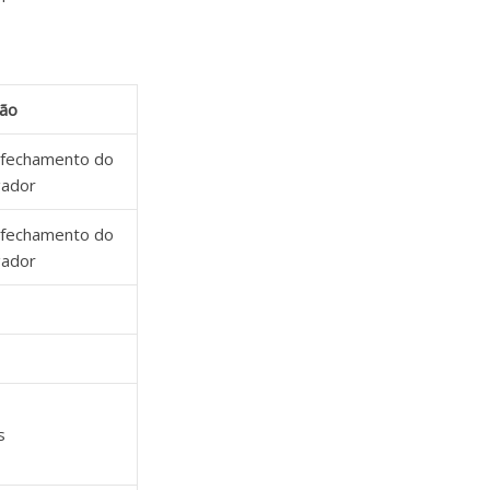
ão
 fechamento do
gador
 fechamento do
gador
s