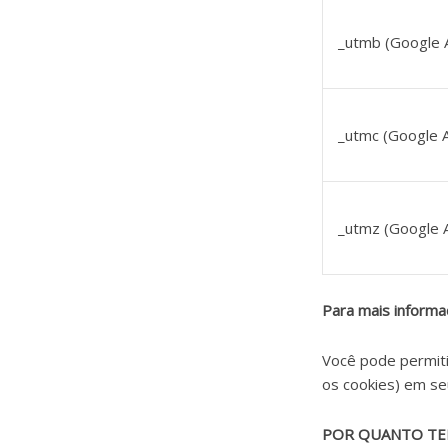
_utmb (Google A
_utmc (Google A
_utmz (Google A
Para mais informaç
Você pode permiti
os cookies) em se
POR QUANTO TE