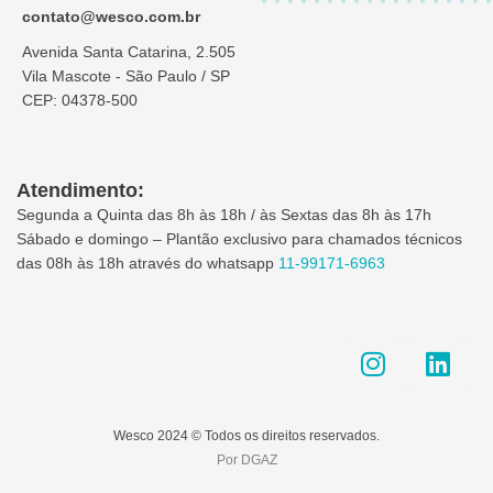
contato@wesco.com.br
Avenida Santa Catarina, 2.505
Vila Mascote - São Paulo / SP
CEP: 04378-500
Atendimento:
Segunda a Quinta das 8h às 18h / às Sextas das 8h às 17h
Sábado e domingo – Plantão exclusivo para chamados técnicos
das 08h às 18h através do whatsapp
11-99171-6963
I
L
n
i
s
n
t
k
Wesco 2024 © Todos os direitos reservados.
a
e
Por DGAZ
g
d