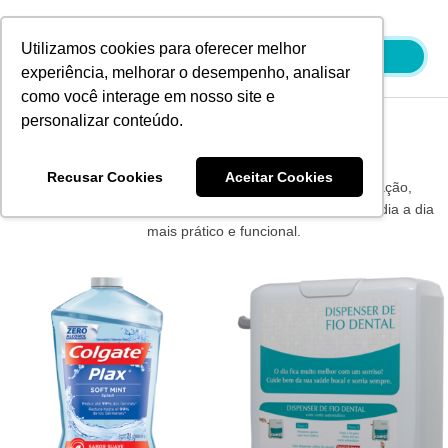
Ir
para
Utilizamos cookies para oferecer melhor
o
experiência, melhorar o desempenho, analisar
conteúdo
como você interage em nosso site e
personalizar conteúdo.
Produtos Wesco
Recusar Cookies
Aceitar Cookies
Os produtos Wesco são sinônimo de qualidade e inovação,
oferecendo soluções eficientes e confiáveis para tornar o dia a dia
mais prático e funcional.