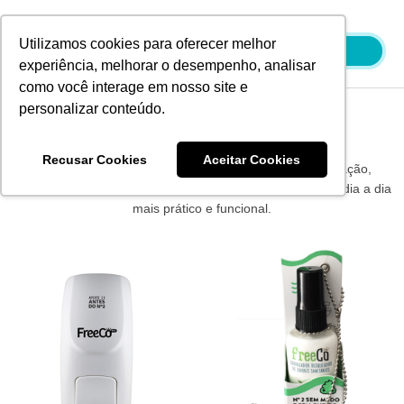
Ir
para
Utilizamos cookies para oferecer melhor
o
experiência, melhorar o desempenho, analisar
conteúdo
como você interage em nosso site e
personalizar conteúdo.
Produtos Wesco
Recusar Cookies
Aceitar Cookies
Os produtos Wesco são sinônimo de qualidade e inovação,
oferecendo soluções eficientes e confiáveis para tornar o dia a dia
mais prático e funcional.