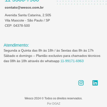
contato@wesco.com.br
Avenida Santa Catarina, 2.505
Vila Mascote - São Paulo / SP
CEP: 04378-500
Atendimento:
Segunda a Quinta das 8h às 18h / às Sextas das 8h às 17h
Sábado e domingo – Plantão exclusivo para chamados técnicos
das 08h às 18h através do whatsapp
11-99171-6963
I
L
n
i
s
n
t
k
Wesco 2024 © Todos os direitos reservados.
a
e
Por DGAZ
g
d