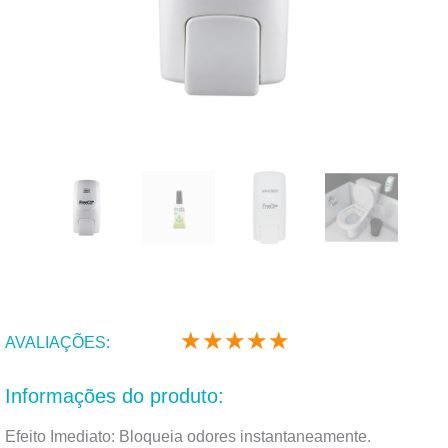
★
★
★
★
★
Classificado
AVALIAÇÕES:
como
5
Informações do produto:
de
5
Efeito Imediato: Bloqueia odores instantaneamente.