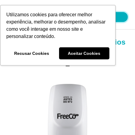
Ir
para
Utilizamos cookies para oferecer melhor
o
experiência, melhorar o desempenho, analisar
conteúdo
como você interage em nosso site e
personalizar conteúdo.
Bloqueador de Odores Sanitários
Freecô Profissional
Recusar Cookies
Aceitar Cookies