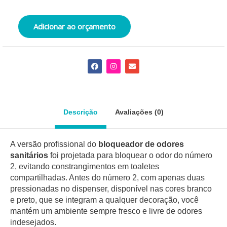
Adicionar ao orçamento
F
I
E
a
n
n
c
s
v
e
t
e
b
a
l
o
g
o
o
r
p
Descrição
Avaliações (0)
k
a
e
m
A versão profissional do
bloqueador de odores
sanitários
foi projetada para bloquear o odor do número
2, evitando constrangimentos em toaletes
compartilhadas. Antes do número 2, com apenas duas
pressionadas no dispenser, disponível nas cores branco
e preto, que se integram a qualquer decoração, você
mantém um ambiente sempre fresco e livre de odores
indesejados.