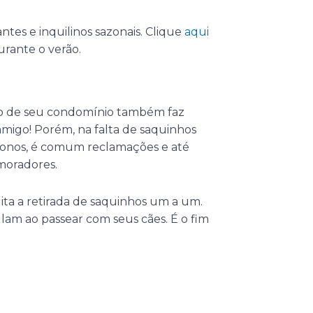
antes e inquilinos sazonais. Clique
aqui
urante o verão.
ro de seu condomínio também faz
migo! Porém, na falta de saquinhos
s donos, é comum reclamações e até
 moradores.
lita a retirada de saquinhos um a um.
culam ao passear com seus cães. É o fim