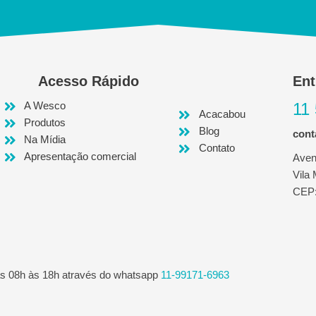
Acesso Rápido
Ent
A Wesco
11
Acacabou
Produtos
Blog
con
Na Mídia
Contato
Apresentação comercial
Aven
Vila
CEP:
as 08h às 18h através do whatsapp
11-99171-6963