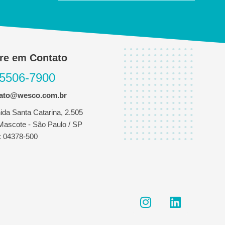
re em Contato
 5506-7900
tato@wesco.com.br
ida Santa Catarina, 2.505
 Mascote - São Paulo / SP
 04378-500
I
L
n
i
s
n