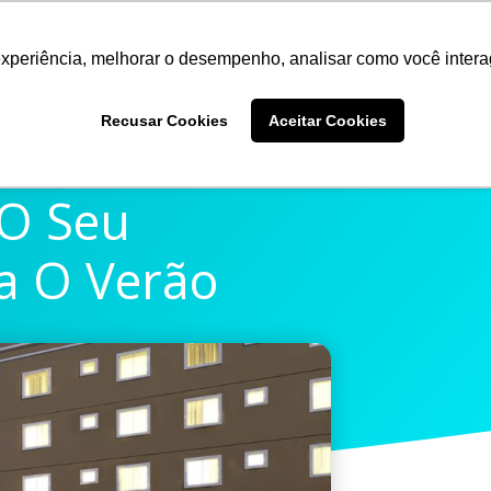
experiência, melhorar o desempenho, analisar como você intera
Quem somos
Produtos
Imprensa
Materiais 
Recusar Cookies
Aceitar Cookies
O Seu
a O Verão