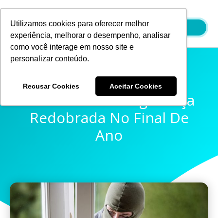
Ir
para
Utilizamos cookies para oferecer melhor
o
experiência, melhorar o desempenho, analisar
conteúdo
como você interage em nosso site e
personalizar conteúdo.
Recusar Cookies
Aceitar Cookies
Condomínios: Segurança
Redobrada No Final De
Ano