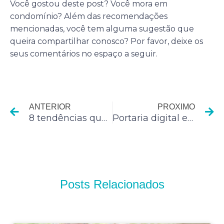
Você gostou deste post? Você mora em
condomínio? Além das recomendações
mencionadas, você tem alguma sugestão que
queira compartilhar conosco? Por favor, deixe os
seus comentários no espaço a seguir.
Anterior
P
ANTERIOR
PROXIMO
8 tendências que poderão impactar o seu restaurante em 2016
Portaria digital e automação em condomínios
Posts Relacionados