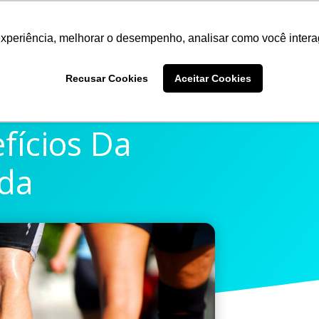
experiência, melhorar o desempenho, analisar como você intera
Quem somos
Produtos
Imprensa
Materiais 
Recusar Cookies
Aceitar Cookies
fícios Da
da