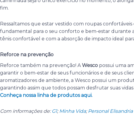
caminhada seja o único exercício no momento, o alonga
fim.
Ressaltamos que estar vestido com roupas confortáveis e 
fundamental para o seu conforto e bem-estar durante a
tênis confortável e com a absorção de impacto ideal para
Reforce na prevenção
Reforce também na prevenção! A
Wesco
possui uma am
garantir o bem-estar de seus funcionários e de seus clien
aromatizadores de ambiente, a Wesco possui um produto
garantindo assim que todos possam desfrutar suas vidas 
Conheça nossa linha de produtos aqui.
Com informações de:
G1
;
Minha Vida
;
Personal Elisandri
Anterior