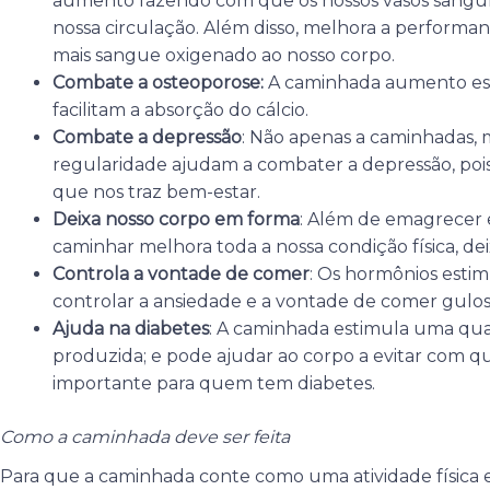
aumento fazendo com que os nossos vasos sangu
nossa circulação. Além disso, melhora a perform
mais sangue oxigenado ao nosso corpo.
Combate a osteoporose:
A caminhada aumento est
facilitam a absorção do cálcio.
Combate a depressão
: Não apenas a caminhadas, m
regularidade ajudam a combater a depressão, po
que nos traz bem-estar.
Deixa nosso corpo em forma
: Além de emagrecer 
caminhar melhora toda a nossa condição física, de
Controla a vontade de comer
: Os hormônios esti
controlar a ansiedade e a vontade de comer gulos
Ajuda na diabetes
: A caminhada estimula uma quan
produzida; e pode ajudar ao corpo a evitar com que 
importante para quem tem diabetes.
Como a caminhada deve ser feita
Para que a caminhada conte como uma atividade física e