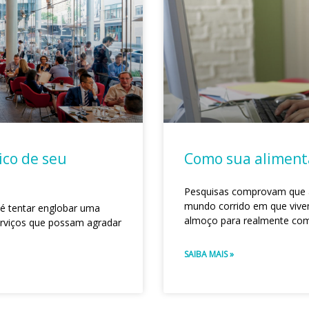
ico de seu
Como sua aliment
Pesquisas comprovam que a
mundo corrido em que vive
é tentar englobar uma
almoço para realmente co
erviços que possam agradar
SAIBA MAIS »