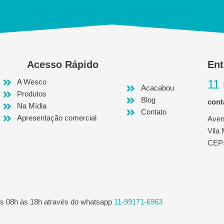
Acesso Rápido
Ent
A Wesco
11
Acacabou
Produtos
Blog
con
Na Mídia
Contato
Apresentação comercial
Aven
Vila
CEP:
as 08h às 18h através do whatsapp
11-99171-6963