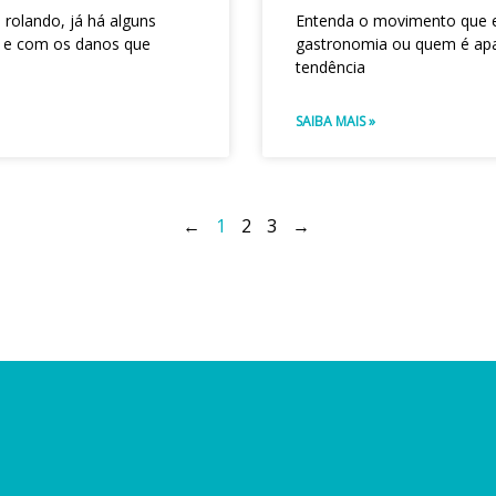
 rolando, já há alguns
Entenda o movimento que e
 e com os danos que
gastronomia ou quem é apa
tendência
SAIBA MAIS »
←
1
2
3
→