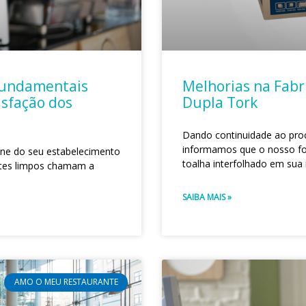
 fundamentais
Melhorias na Fabr
isfação dos
Dupla Tork
Dando continuidade ao proc
informamos que o nosso fo
ene do seu estabelecimento
toalha interfolhado em sua
entes limpos chamam a
SAIBA MAIS »
AMO O MEU RESTAURANTE