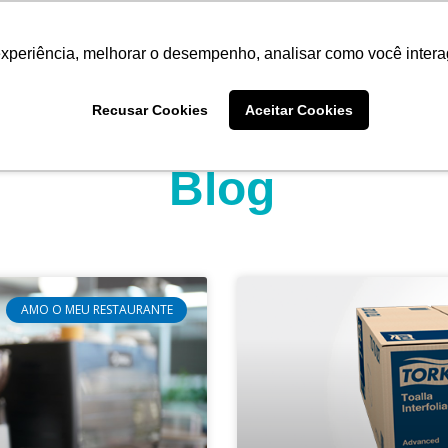
experiência, melhorar o desempenho, analisar como você intera
Quem somos
Produtos
Imprensa
Materiais 
Recusar Cookies
Aceitar Cookies
Blog
Página
Página
Página
AMO O MEU RESTAURANTE