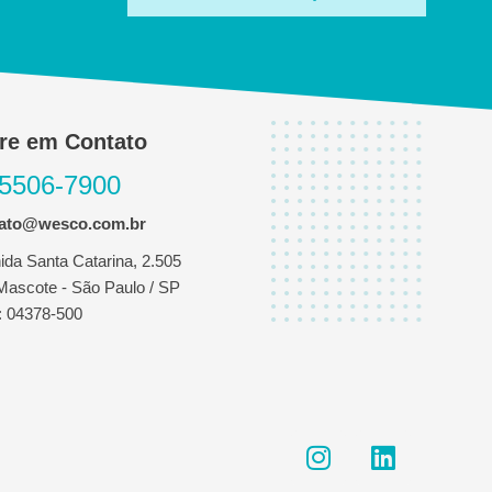
re em Contato
 5506-7900
tato@wesco.com.br
ida Santa Catarina, 2.505
 Mascote - São Paulo / SP
 04378-500
I
L
n
i