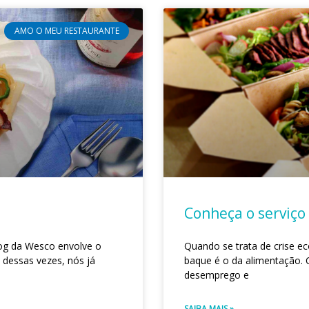
AMO O MEU RESTAURANTE
Conheça o serviço
og da Wesco envolve o
Quando se trata de crise e
 dessas vezes, nós já
baque é o da alimentação.
desemprego e
SAIBA MAIS »