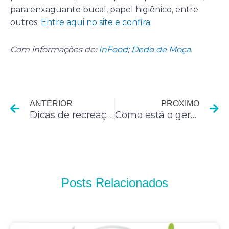
para enxaguante bucal, papel higiênico, entre
outros.
Entre aqui no site e confira
.
Com informações de:
InFood
;
Dedo de Moça
.
Anterior
P
ANTERIOR
PROXIMO
Dicas de recreação para condomínios
Como está o gerenciamento de seu restaurante?
Posts Relacionados