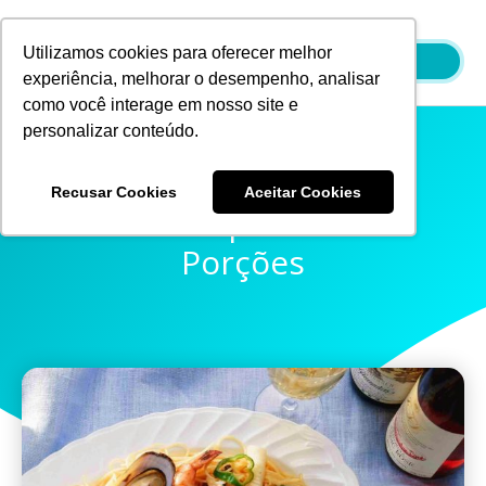
Ir
para
Utilizamos cookies para oferecer melhor
o
experiência, melhorar o desempenho, analisar
conteúdo
como você interage em nosso site e
personalizar conteúdo.
Recusar Cookies
Aceitar Cookies
O Cardápio E Suas
Porções