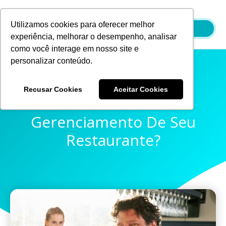
Ir
para
Utilizamos cookies para oferecer melhor
o
experiência, melhorar o desempenho, analisar
conteúdo
como você interage em nosso site e
personalizar conteúdo.
Recusar Cookies
Aceitar Cookies
Como Está O
Gerenciamento De Seu
Restaurante?