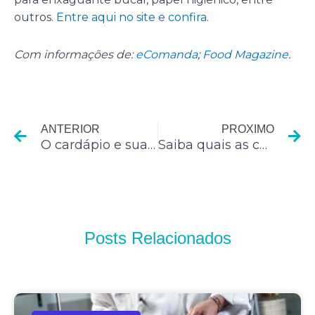
outros.
Entre aqui no site e confira
.
Com informações de:
eComanda
;
Food Magazine
.
Anterior
P
ANTERIOR
PROXIMO
O cardápio e suas porções
Saiba quais as causas do formigamento
Posts Relacionados