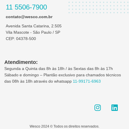
11 5506-7900
contato@wesco.com.br
Avenida Santa Catarina, 2.505
Vila Mascote - São Paulo / SP
CEP: 04378-500
Atendimento:
Segunda a Quinta das 8h às 18h / às Sextas das 8h às 17h
Sábado e domingo – Plantão exclusivo para chamados técnicos
das 08h às 18h através do whatsapp
11-99171-6963
I
L
n
i
s
n
t
k
Wesco 2024 © Todos os direitos reservados.