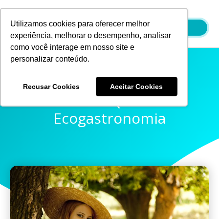
Ir
para
Utilizamos cookies para oferecer melhor
o
experiência, melhorar o desempenho, analisar
conteúdo
como você interage em nosso site e
personalizar conteúdo.
Recusar Cookies
Aceitar Cookies
Saiba O Que É A
Ecogastronomia