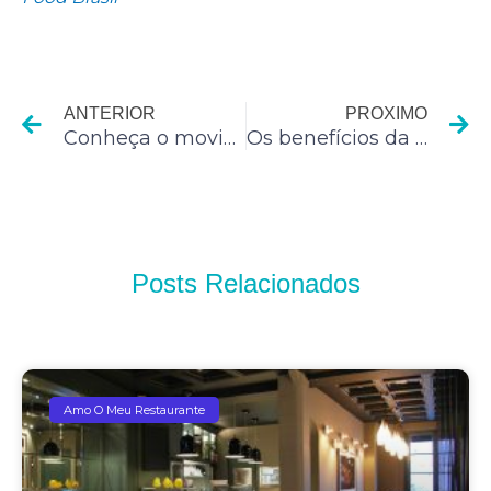
Anterior
P
ANTERIOR
PROXIMO
Conheça o movimento do Slow Food
Os benefícios da sesta depois do almoço
Posts Relacionados
Amo O Meu Restaurante