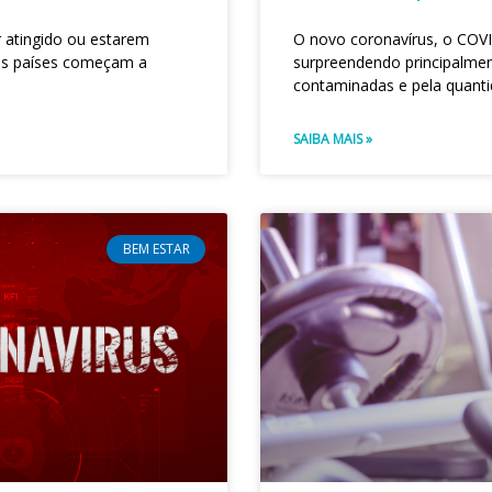
 atingido ou estarem
O novo coronavírus, o COVI
ns países começam a
surpreendendo principalme
contaminadas e pela quant
SAIBA MAIS »
BEM ESTAR