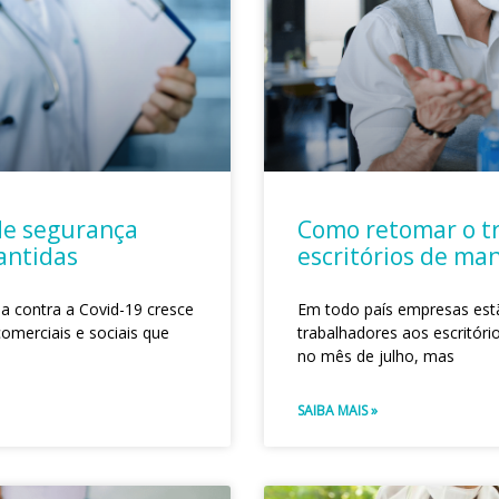
de segurança
Como retomar o tr
antidas
escritórios de ma
a contra a Covid-19 cresce
Em todo país empresas estã
omerciais e sociais que
trabalhadores aos escritóri
no mês de julho, mas
SAIBA MAIS »