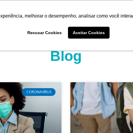
experiência, melhorar o desempenho, analisar como você intera
Quem somos
Produtos
Imprensa
Materiais 
Recusar Cookies
Aceitar Cookies
Blog
Página
Página
Página
CORONAVÍRUS