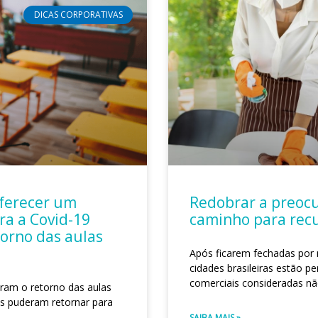
DICAS CORPORATIVAS
oferecer um
Redobrar a preocu
a a Covid-19
caminho para recu
orno das aulas
Após ficarem fechadas por 
cidades brasileiras estão pe
comerciais consideradas nã
ram o retorno das aulas
es puderam retornar para
SAIBA MAIS »