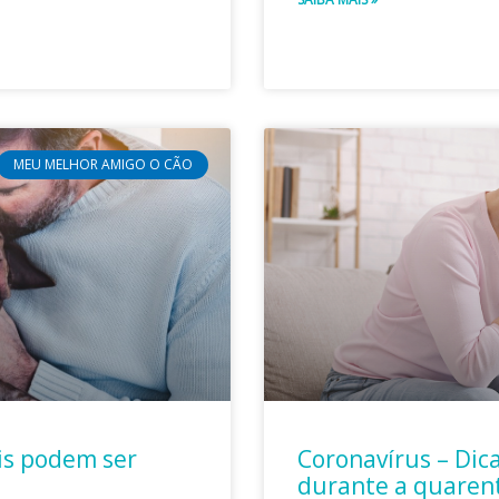
MEU MELHOR AMIGO O CÃO
is podem ser
Coronavírus – Dica
durante a quaren