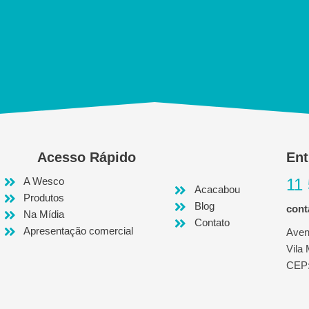
Acesso Rápido
Ent
A Wesco
11
Acacabou
Produtos
Blog
con
Na Mídia
Contato
Apresentação comercial
Aven
Vila
CEP: