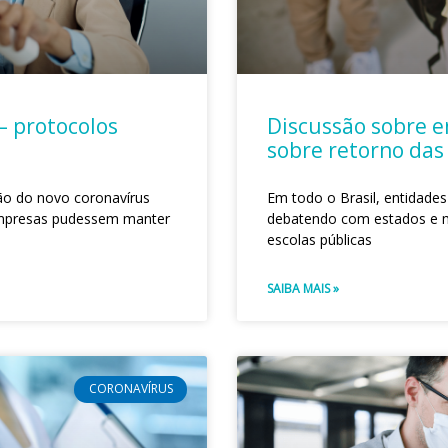
– protocolos
Discussão sobre e
sobre retorno das
são do novo coronavírus
Em todo o Brasil, entidades
empresas pudessem manter
debatendo com estados e mu
escolas públicas
SAIBA MAIS »
CORONAVÍRUS