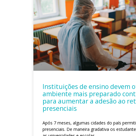
Instituições de ensino devem 
ambiente mais preparado contr
para aumentar a adesão ao ret
presenciais
Após 7 meses, algumas cidades do país permiti
presenciais. De maneira gradativa os estudant
as universidades e escolas