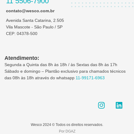
11 5506-7900
contato@wesco.com.br
Avenida Santa Catarina, 2.505
Vila Mascote - São Paulo / SP
CEP: 04378-500
Atendimento:
Segunda a Quinta das 8h às 18h / às Sextas das 8h às 17h
Sábado e domingo – Plantão exclusivo para chamados técnicos
das 08h às 18h através do whatsapp
11-99171-6963
I
L
n
i
s
n
t
k
Wesco 2024 © Todos os direitos reservados.
a
e
Por DGAZ