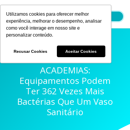
Ir
para
Utilizamos cookies para oferecer melhor
o
experiência, melhorar o desempenho, analisar
conteúdo
como você interage em nosso site e
personalizar conteúdo.
Recusar Cookies
Aceitar Cookies
CUIDADOS NAS
ACADEMIAS:
Equipamentos Podem
Ter 362 Vezes Mais
Bactérias Que Um Vaso
Sanitário