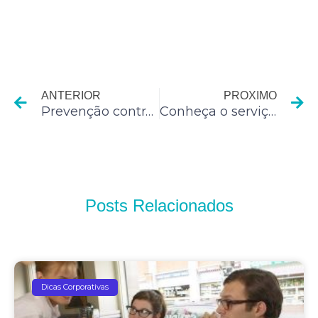
Anterior
P
ANTERIOR
PROXIMO
Prevenção contra incêndios é essencial para condomínios
Conheça o serviço de take away food
Posts Relacionados
Dicas Corporativas