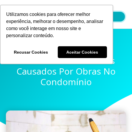
Ir
para
Utilizamos cookies para oferecer melhor
o
experiência, melhorar o desempenho, analisar
conteúdo
como você interage em nosso site e
personalizar conteúdo.
Recusar Cookies
Aceitar Cookies
Diminua Os Incômodos
Causados Por Obras No
Condomínio