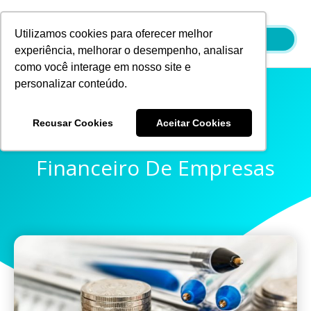
Ir
para
Utilizamos cookies para oferecer melhor
o
experiência, melhorar o desempenho, analisar
conteúdo
como você interage em nosso site e
personalizar conteúdo.
Recusar Cookies
Aceitar Cookies
Dicas Para O Controle
Financeiro De Empresas