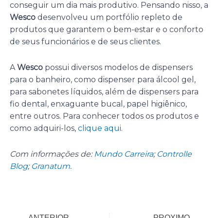
conseguir um dia mais produtivo. Pensando nisso, a
Wesco
desenvolveu um portfólio repleto de
produtos que garantem o bem-estar e o conforto
de seus funcionários e de seus clientes.
A
Wesco
possui diversos modelos de dispensers
para o banheiro, como dispenser para álcool gel,
para sabonetes líquidos, além de dispensers para
fio dental, enxaguante bucal, papel higiênico,
entre outros. Para conhecer todos os produtos e
como adquiri-los,
clique aqui
.
Com informações de:
Mundo Carreira
;
Controlle
Blog
;
Granatum
.
Anterior
P
ANTERIOR
PROXIMO