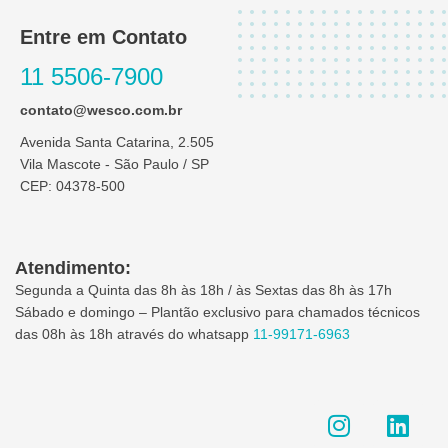
Entre em Contato
11 5506-7900
contato@wesco.com.br
Avenida Santa Catarina, 2.505
Vila Mascote - São Paulo / SP
CEP: 04378-500
Atendimento:
Segunda a Quinta das 8h às 18h / às Sextas das 8h às 17h
Sábado e domingo – Plantão exclusivo para chamados técnicos
das 08h às 18h através do whatsapp
11-99171-6963
I
L
n
i