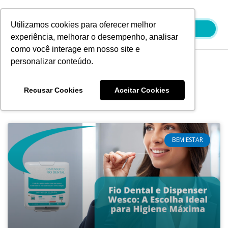
Ir
para
Utilizamos cookies para oferecer melhor
o
experiência, melhorar o desempenho, analisar
conteúdo
como você interage em nosso site e
personalizar conteúdo.
Blog
Recusar Cookies
Aceitar Cookies
Página
Página
BEM ESTAR