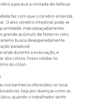
érebro para que a vontade de defecar
nibida faz com que o cérebro entenda
r. O eixo cérebro-intestinal pode se
 quantidade, mais espaçadamente;
ao grande acúmulo de fezes no reto,
rganismo busca desesperadamente
uação paradoxal;
as anais durante a evacuação, e
r dos cólons. Fezes retidas no
ntro do cólon.
s
as nos banheiros oferecidos no local
laboradores. Seja por doenças como as
típico, quando o trabalhador sentir