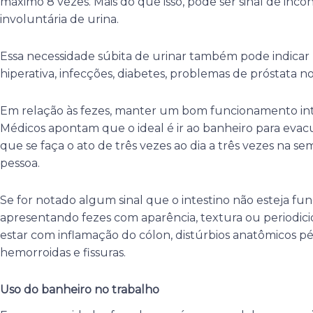
máximo 8 vezes. Mais do que isso, pode ser sinal de incon
involuntária de urina.
Essa necessidade súbita de urinar também pode indica
hiperativa, infecções, diabetes, problemas de próstata 
Em relação às fezes, manter um bom funcionamento int
Médicos apontam que o ideal é ir ao banheiro para evacu
que se faça o ato de três vezes ao dia a três vezes na s
pessoa.
Se for notado algum sinal que o intestino não esteja fu
apresentando fezes com aparência, textura ou periodic
estar com inflamação do cólon, distúrbios anatômicos pé
hemorroidas e fissuras.
Uso do banheiro no trabalho