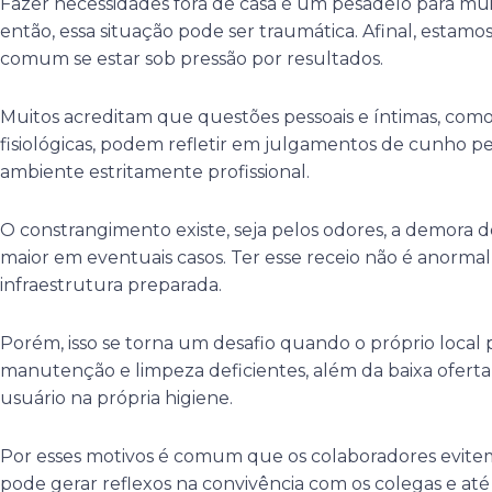
Fazer necessidades fora de casa é um pesadelo para mui
então, essa situação pode ser traumática. Afinal, estam
comum se estar sob pressão por resultados.
Muitos acreditam que questões pessoais e íntimas, com
fisiológicas, podem refletir em julgamentos de cunho 
ambiente estritamente profissional.
O constrangimento existe, seja pelos odores, a demora 
maior em eventuais casos. Ter esse receio não é anorm
infraestrutura preparada.
Porém, isso se torna um desafio quando o próprio local 
manutenção e limpeza deficientes, além da baixa oferta
usuário na própria higiene.
Por esses motivos é comum que os colaboradores evite
pode gerar reflexos na convivência com os colegas e até 