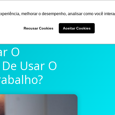
experiência, melhorar o desempenho, analisar como você intera
Quem somos
Produtos
Imprensa
Materiais 
Recusar Cookies
Aceitar Cookies
ar O
 De Usar O
rabalho?