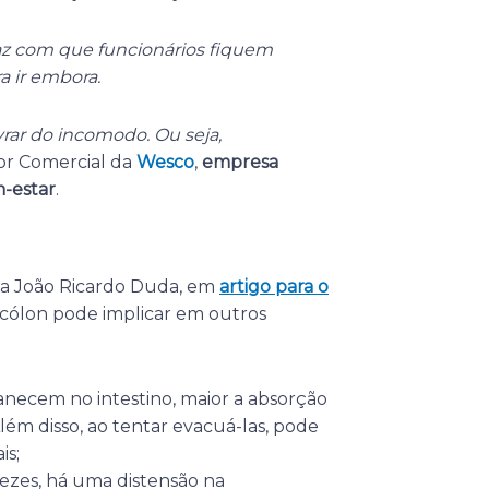
faz com que funcionários fiquem
 ir embora.
vrar do incomodo. Ou seja,
tor Comercial da
Wesco
,
empresa
m-estar
.
ta João Ricardo Duda, em
artigo para o
o cólon pode implicar em outros
necem no intestino, maior a absorção
Além disso, ao tentar evacuá-las, pode
is;
ezes, há uma distensão na