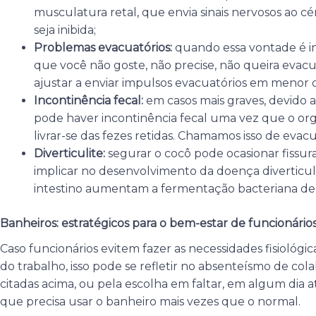
musculatura retal, que envia sinais nervosos ao c
seja inibida;
Problemas evacuatórios:
quando essa vontade é i
que você não goste, não precise, não queira evacua
ajustar a enviar impulsos evacuatórios em menor
Incontinência fecal:
em casos mais graves, devido 
pode haver incontinência fecal uma vez que o o
livrar-se das fezes retidas. Chamamos isso de evac
Diverticulite:
segurar o cocô pode ocasionar fissur
implicar no desenvolvimento da doença diverticula
intestino aumentam a fermentação bacteriana de
Banheiros: estratégicos para o bem-estar de funcionário
Caso funcionários evitem fazer as necessidades fisiológic
do trabalho, isso pode se refletir no absenteísmo de co
citadas acima, ou pela escolha em faltar, em algum dia a
que precisa usar o banheiro mais vezes que o normal.