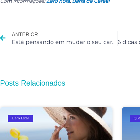
Com informações:
Zero hora
,
Barra de Cereal
.
Anterior
ANTERIOR
Está pensando em mudar o seu cardápio?
Posts Relacionados
Bem Estar
Qua