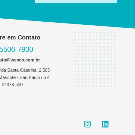
re em Contato
 5506-7900
tato@wesco.com.br
ida Santa Catarina, 2.505
 Mascote - São Paulo / SP
 04378-500
I
L
n
i
s
n