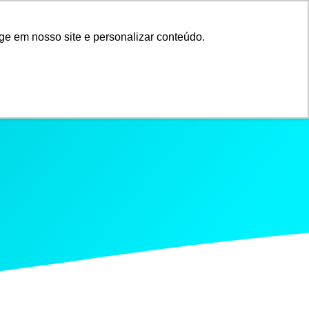
ge em nosso site e personalizar conteúdo.
I
L
educativos
Blog
Contato
n
i
s
n
t
k
a
e
g
d
r
i
a
n
m