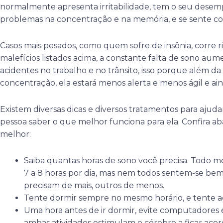
normalmente apresenta irritabilidade, tem o seu dese
problemas na concentração e na memória, e se sente c
Casos mais pesados, como quem sofre de insônia, corre ri
malefícios listados acima, a constante falta de sono aum
acidentes no trabalho e no trânsito, isso porque além d
concentração, ela estará menos alerta e menos ágil e ai
Existem diversas dicas e diversos tratamentos para ajud
pessoa saber o que melhor funciona para ela. Confira a
melhor:
Saiba quantas horas de sono você precisa. Todo m
7 a 8 horas por dia, mas nem todos sentem-se be
precisam de mais, outros de menos.
Tente dormir sempre no mesmo horário, e tente 
Uma hora antes de ir dormir, evite computadores e e
ambas atividades estimulam o cérebro a ficar aco