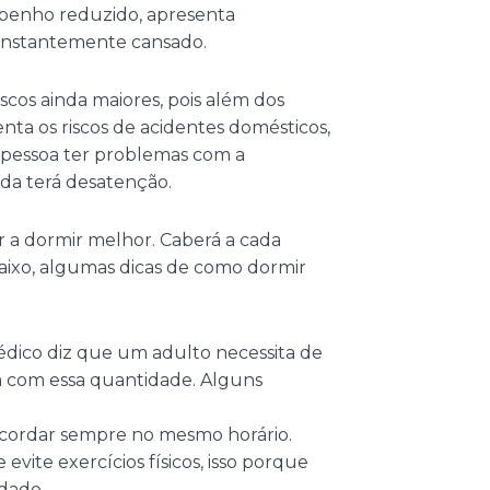
mpenho reduzido, apresenta
onstantemente cansado.
scos ainda maiores, pois além dos
enta os riscos de acidentes domésticos,
a pessoa ter problemas com a
nda terá desatenção.
ar a dormir melhor. Caberá a cada
baixo, algumas dicas de como dormir
édico diz que um adulto necessita de
m com essa quantidade. Alguns
acordar sempre no mesmo horário.
vite exercícios físicos, isso porque
rdado.