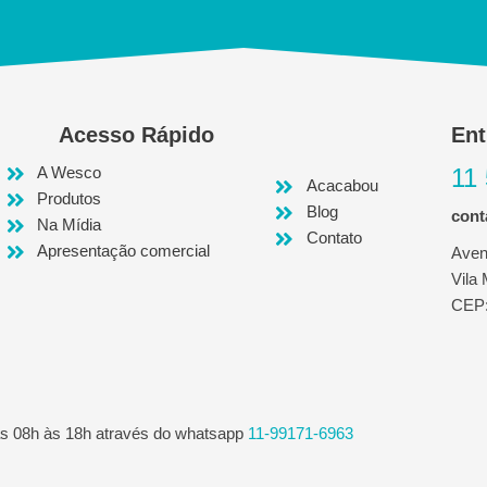
Acesso Rápido
Ent
A Wesco
11
Acacabou
Produtos
Blog
con
Na Mídia
Contato
Apresentação comercial
Aven
Vila
CEP:
as 08h às 18h através do whatsapp
11-99171-6963