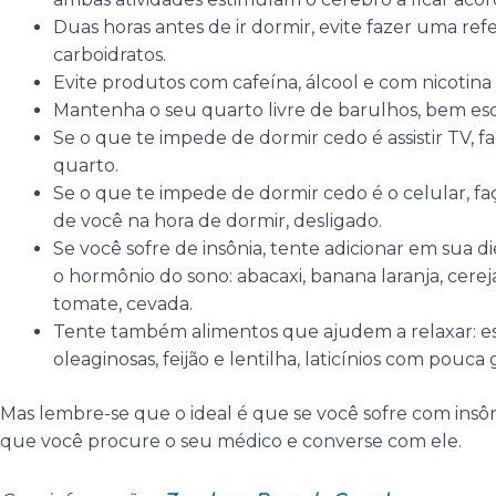
Duas horas antes de ir dormir, evite fazer uma re
carboidratos.
Evite produtos com cafeína, álcool e com nicotina 
Mantenha o seu quarto livre de barulhos, bem e
Se o que te impede de dormir cedo é assistir TV, f
quarto.
Se o que te impede de dormir cedo é o celular, f
de você na hora de dormir, desligado.
Se você sofre de insônia, tente adicionar em sua 
o hormônio do sono: abacaxi, banana laranja, cereja,
tomate, cevada.
Tente também alimentos que ajudem a relaxar: espi
oleaginosas, feijão e lentilha, laticínios com pouca
Mas lembre-se que o ideal é que se você sofre com insô
que você procure o seu médico e converse com ele.