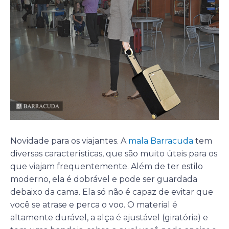
Novidade para os viajantes. A
mala Barracuda
tem
diversas características, que são muito úteis para os
que viajam frequentemente. Além de ter estilo
moderno, ela é dobrável e pode ser guardada
debaixo da cama. Ela só não é capaz de evitar que
você se atrase e perca o voo. O material é
altamente durável, a alça é ajustável (giratória) e