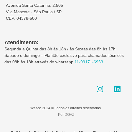
Avenida Santa Catarina, 2.505
Vila Mascote - São Paulo / SP
CEP: 04378-500
Atendimento:
Segunda a Quinta das 8h às 18h / às Sextas das 8h às 17h
Sábado e domingo – Plantão exclusivo para chamados técnicos
das 08h às 18h através do whatsapp
11-99171-6963
I
L
n
i
s
n
t
k
Wesco 2024 © Todos os direitos reservados.
a
e
Por DGAZ
g
d
r
i