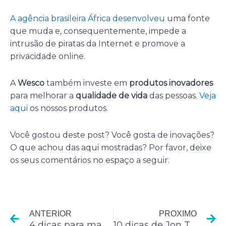
A agência brasileira África desenvolveu
uma fonte
que muda e, consequentemente, impede a
intrusão de piratas da Internet e promove a
privacidade online.
A
Wesco
também investe em
produtos inovadores
para melhorar a
qualidade de vida
das pessoas.
Veja
aqui
os nossos produtos.
Você gostou deste post? Você gosta de inovações?
O que achou das aqui mostradas? Por favor, deixe
os seus comentários no espaço a seguir.
Anterior
P
ANTERIOR
PROXIMO
4 dicas para manter negociações sem ser chato
10 dicas de Jon Taffer sobre como gerenciar um negócio de sucesso