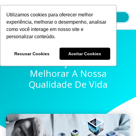
Ir
para
Utilizamos cookies para oferecer melhor
o
experiência, melhorar o desempenho, analisar
conteúdo
como você interage em nosso site e
personalizar conteúdo.
Recusar Cookies
Aceitar Cookies
5 Inovações Para
Melhorar A Nossa
Qualidade De Vida