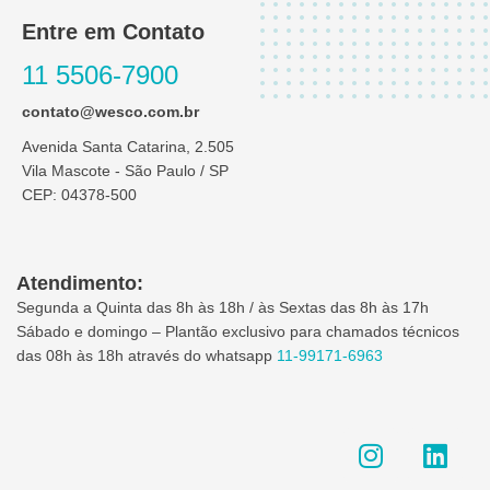
Entre em Contato
11 5506-7900
contato@wesco.com.br
Avenida Santa Catarina, 2.505
Vila Mascote - São Paulo / SP
CEP: 04378-500
Atendimento:
Segunda a Quinta das 8h às 18h / às Sextas das 8h às 17h
Sábado e domingo – Plantão exclusivo para chamados técnicos
das 08h às 18h através do whatsapp
11-99171-6963
I
L
n
i
s
n