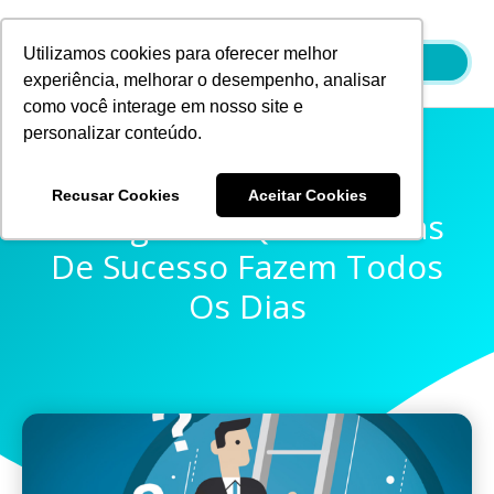
Ir
para
Utilizamos cookies para oferecer melhor
o
experiência, melhorar o desempenho, analisar
conteúdo
como você interage em nosso site e
personalizar conteúdo.
Recusar Cookies
Aceitar Cookies
9 Perguntas Que Pessoas
De Sucesso Fazem Todos
Os Dias