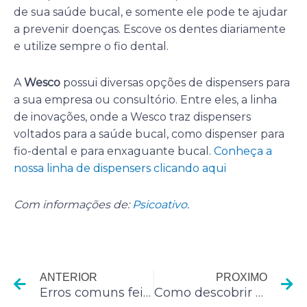
de sua saúde bucal, e somente ele pode te ajudar
a prevenir doenças. Escove os dentes diariamente
e utilize sempre o fio dental.
A
Wesco
possui diversas opções de dispensers para
a sua empresa ou consultório. Entre eles, a linha
de inovações, onde a Wesco traz dispensers
voltados para a saúde bucal, como dispenser para
fio-dental e para enxaguante bucal.
Conheça a
nossa linha de dispensers clicando aqui
Com informações de:
Psicoativo
.
Anterior
P
ANTERIOR
PROXIMO
Erros comuns feitos por dentistas nas redes sociais
Como descobrir se seu cão tem diabetes canina