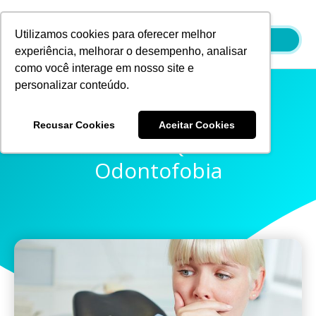
Ir
para
Utilizamos cookies para oferecer melhor
o
experiência, melhorar o desempenho, analisar
conteúdo
como você interage em nosso site e
personalizar conteúdo.
Recusar Cookies
Aceitar Cookies
Saiba O Que É
Odontofobia