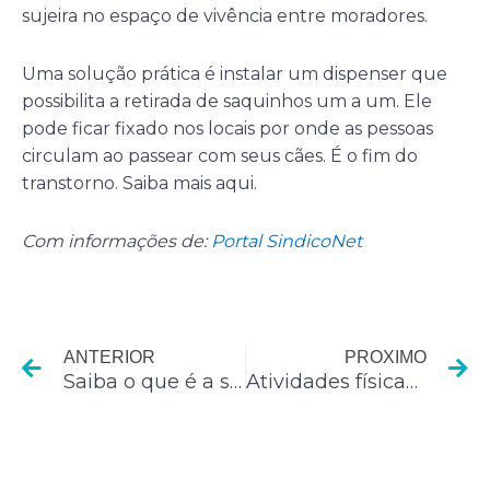
sujeira no espaço de vivência entre moradores.
Uma solução prática é instalar um dispenser que
possibilita a retirada de saquinhos um a um. Ele
pode ficar fixado nos locais por onde as pessoas
circulam ao passear com seus cães. É o fim do
transtorno. Saiba mais aqui.
Com informações de:
Portal SindicoNet
Anterior
P
ANTERIOR
PROXIMO
Saiba o que é a sustentabilidade empresarial
Atividades físicas para condomínios sem academia