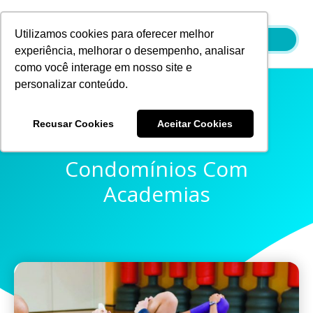
Ir
para
Utilizamos cookies para oferecer melhor
o
experiência, melhorar o desempenho, analisar
conteúdo
como você interage em nosso site e
personalizar conteúdo.
Recusar Cookies
Aceitar Cookies
Exercícios Físicos Em
Condomínios Com
Academias