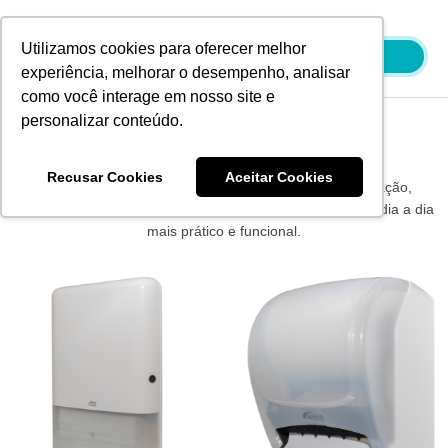
Ir
para
Utilizamos cookies para oferecer melhor
o
experiência, melhorar o desempenho, analisar
conteúdo
como você interage em nosso site e
personalizar conteúdo.
Produtos Wesco
Recusar Cookies
Aceitar Cookies
Os produtos Wesco são sinônimo de qualidade e inovação,
oferecendo soluções eficientes e confiáveis para tornar o dia a dia
mais prático e funcional.