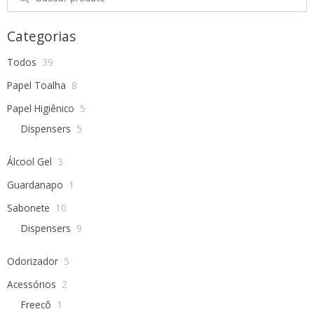
Categorias
Todos
39
Papel Toalha
8
Papel Higiênico
5
Dispensers
5
Álcool Gel
3
Guardanapo
1
Sabonete
10
Dispensers
9
Odorizador
5
Acessórios
2
Freecô
1