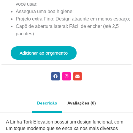
você usar;
Assegura uma boa higiene;
Projeto extra Fino: Design atraente em menos espaço;
Capô de abertura lateral: Fácil de encher (até 2,5
pacotes).
Adicionar ao orçamento
F
I
E
a
n
n
c
s
v
e
t
e
b
a
l
o
g
o
o
r
p
Descrição
Avaliações (0)
k
a
e
m
A Linha Tork Elevation possui um design funcional, com
um toque moderno que se encaixa nos mais diversos