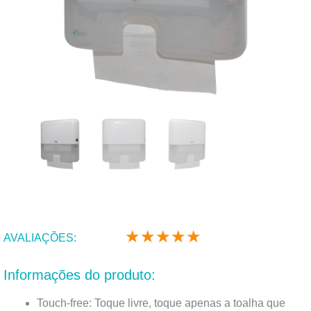
★
★
★
★
★
Classificado
AVALIAÇÕES:
como
5
Informações do produto:
de
5
Touch-free: Toque livre, toque apenas a toalha que