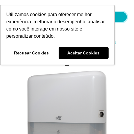
Ir
para
Utilizamos cookies para oferecer melhor
o
experiência, melhorar o desempenho, analisar
conteúdo
como você interage em nosso site e
personalizar conteúdo.
Tork Dispenser Papel Toalha
Interfolhado Mini Branco
Recusar Cookies
Aceitar Cookies