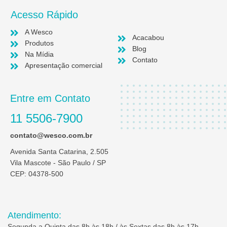
Acesso Rápido
A Wesco
Acacabou
Produtos
Blog
Na Mídia
Contato
Apresentação comercial
Entre em Contato
11 5506-7900
contato@wesco.com.br
Avenida Santa Catarina, 2.505
Vila Mascote - São Paulo / SP
CEP: 04378-500
Atendimento:
Segunda a Quinta das 8h às 18h / às Sextas das 8h às 17h