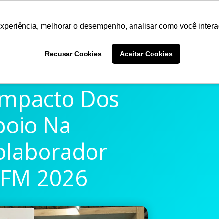
experiência, melhorar o desempenho, analisar como você intera
Quem somos
Produtos
Imprensa
Materiais 
Recusar Cookies
Aceitar Cookies
Impacto Dos
poio Na
olaborador
aFM 2026