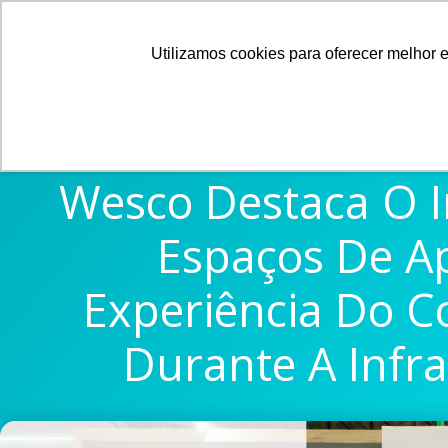
Ir
+55 11 5506-7900
contato@wesco.com.br
para
Utilizamos cookies para oferecer melhor 
o
conteúdo
Wesco Destaca O 
Espaços De A
Experiência Do C
Durante A Infr