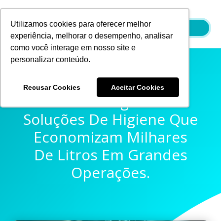
Ir
para
Utilizamos cookies para oferecer melhor
o
experiência, melhorar o desempenho, analisar
conteúdo
como você interage em nosso site e
personalizar conteúdo.
Recusar Cookies
Aceitar Cookies
Gestão De Água 2026:
Soluções De Higiene Que
Economizam Milhares
De Litros Em Grandes
Operações.