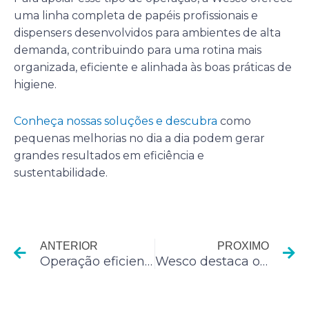
uma linha completa de papéis profissionais e
dispensers desenvolvidos para ambientes de alta
demanda, contribuindo para uma rotina mais
organizada, eficiente e alinhada às boas práticas de
higiene.
Conheça nossas soluções e descubra
como
pequenas melhorias no dia a dia podem gerar
grandes resultados em eficiência e
sustentabilidade.
Anterior
P
ANTERIOR
PROXIMO
Operação eficiente nas cozinhas de restaurantes: o papel da organização e da higiene
Wesco destaca o impacto dos espaços de apoio na experiência do colaborador durante a InfraFM 2026