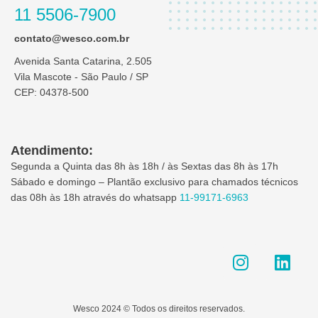
11 5506-7900
contato@wesco.com.br
Avenida Santa Catarina, 2.505
Vila Mascote - São Paulo / SP
CEP: 04378-500
Atendimento:
Segunda a Quinta das 8h às 18h / às Sextas das 8h às 17h
Sábado e domingo – Plantão exclusivo para chamados técnicos
das 08h às 18h através do whatsapp
11-99171-6963
I
L
n
i
s
n
t
k
Wesco 2024 © Todos os direitos reservados.
a
e