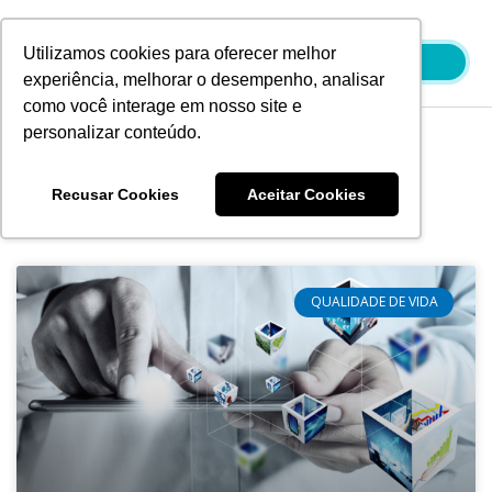
Ir
para
Utilizamos cookies para oferecer melhor
o
experiência, melhorar o desempenho, analisar
conteúdo
como você interage em nosso site e
personalizar conteúdo.
Blog
Recusar Cookies
Aceitar Cookies
QUALIDADE DE VIDA