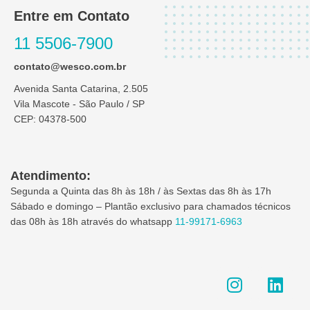
Entre em Contato
11 5506-7900
contato@wesco.com.br
Avenida Santa Catarina, 2.505
Vila Mascote - São Paulo / SP
CEP: 04378-500
Atendimento:
Segunda a Quinta das 8h às 18h / às Sextas das 8h às 17h
Sábado e domingo – Plantão exclusivo para chamados técnicos
das 08h às 18h através do whatsapp
11-99171-6963
I
L
n
i
s
n