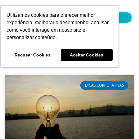
Ir
para
Utilizamos cookies para oferecer melhor
o
experiência, melhorar o desempenho, analisar
conteúdo
como você interage em nosso site e
personalizar conteúdo.
Blog
Recusar Cookies
Aceitar Cookies
DICAS CORPORATIVAS