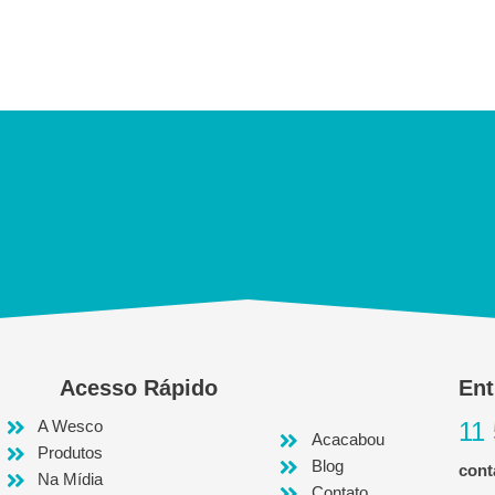
Acesso Rápido
Ent
A Wesco
11
Acacabou
Produtos
Blog
con
Na Mídia
Contato