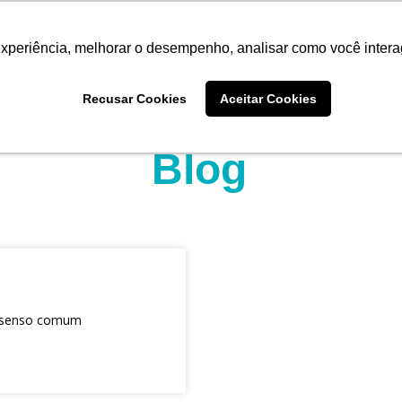
experiência, melhorar o desempenho, analisar como você intera
Quem somos
Produtos
Imprensa
Materiais 
Recusar Cookies
Aceitar Cookies
Blog
o senso comum