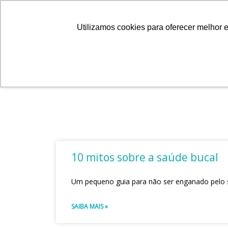
Ir
+55 11 5506-7900
contato@wesco.com.br
para
Utilizamos cookies para oferecer melhor 
o
conteúdo
10 mitos sobre a saúde bucal
Um pequeno guia para não ser enganado pel
SAIBA MAIS »