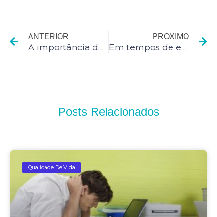
Anterior
P
ANTERIOR
PROXIMO
A importância de passeios com cães
Em tempos de epidemias, a melhor defesa ainda é lavar as mãos
Posts Relacionados
Qualidade De Vida