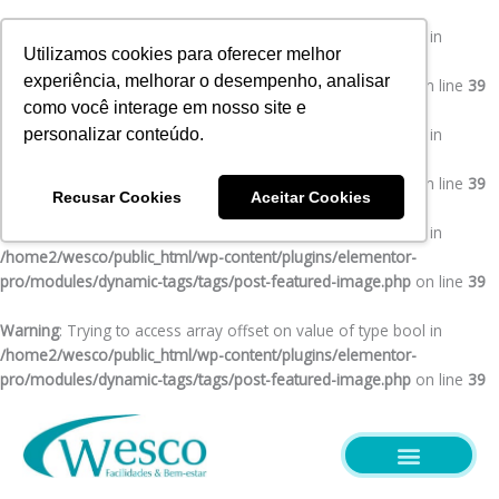
Ir
para
Warning
: Trying to access array offset on value of type bool in
Utilizamos cookies para oferecer melhor
o
/home2/wesco/public_html/wp-content/plugins/elementor-
experiência, melhorar o desempenho, analisar
conteúdo
pro/modules/dynamic-tags/tags/post-featured-image.php
on line
39
como você interage em nosso site e
Warning
: Trying to access array offset on value of type bool in
personalizar conteúdo.
/home2/wesco/public_html/wp-content/plugins/elementor-
pro/modules/dynamic-tags/tags/post-featured-image.php
on line
39
Recusar Cookies
Aceitar Cookies
Warning
: Trying to access array offset on value of type bool in
/home2/wesco/public_html/wp-content/plugins/elementor-
pro/modules/dynamic-tags/tags/post-featured-image.php
on line
39
Warning
: Trying to access array offset on value of type bool in
/home2/wesco/public_html/wp-content/plugins/elementor-
pro/modules/dynamic-tags/tags/post-featured-image.php
on line
39