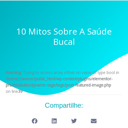
10 Mitos Sobre A Saúde
Bucal
Warning
: Trying to access array offset on value of type bool in
/home2/wesco/public_html/wp-content/plugins/elementor-
pro/modules/dynamic-tags/tags/post-featured-image.php
on line
39
Compartilhe: