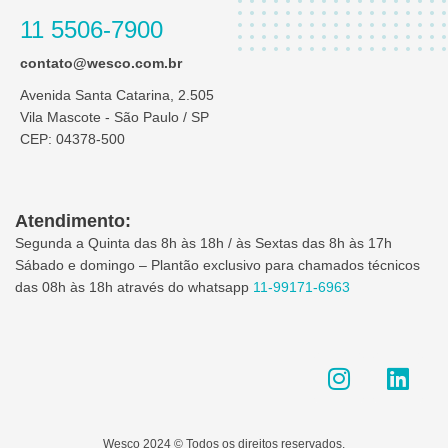
11 5506-7900
contato@wesco.com.br
Avenida Santa Catarina, 2.505
Vila Mascote - São Paulo / SP
CEP: 04378-500
Atendimento:
Segunda a Quinta das 8h às 18h / às Sextas das 8h às 17h
Sábado e domingo – Plantão exclusivo para chamados técnicos
das 08h às 18h através do whatsapp
11-99171-6963
I
L
n
i
s
n
t
k
Wesco 2024 © Todos os direitos reservados.