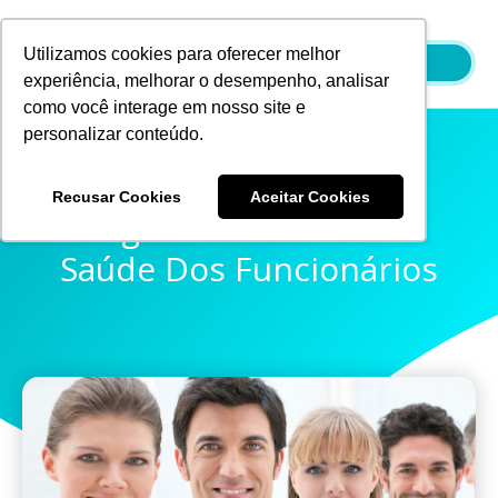
Ir
para
Utilizamos cookies para oferecer melhor
o
experiência, melhorar o desempenho, analisar
conteúdo
como você interage em nosso site e
personalizar conteúdo.
Recusar Cookies
Aceitar Cookies
Higiene Bucal Para A
Saúde Dos Funcionários