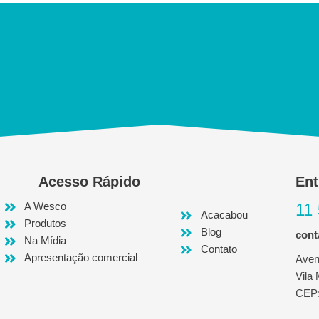
Acesso Rápido
Ent
A Wesco
11
Acacabou
Produtos
Blog
con
Na Mídia
Contato
Apresentação comercial
Aven
Vila
CEP: