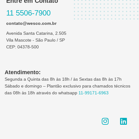
Entre em Contato
11 5506-7900
contato@wesco.com.br
Avenida Santa Catarina, 2.505
Vila Mascote - São Paulo / SP
CEP: 04378-500
Atendimento:
Segunda a Quinta das 8h às 18h / às Sextas das 8h às 17h
Sábado e domingo – Plantão exclusivo para chamados técnicos
das 08h às 18h através do whatsapp
11-99171-6963
I
L
n
i
s
n
t
k