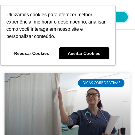
Ir
para
Utilizamos cookies para oferecer melhor
o
experiência, melhorar o desempenho, analisar
conteúdo
como você interage em nosso site e
personalizar conteúdo.
Blog
Recusar Cookies
Aceitar Cookies
DICAS CORPORATIVAS