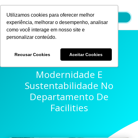
Ir
para
Utilizamos cookies para oferecer melhor
o
experiência, melhorar o desempenho, analisar
conteúdo
como você interage em nosso site e
personalizar conteúdo.
Recusar Cookies
Aceitar Cookies
Pensando À Frente:
Modernidade E
Sustentabilidade No
Departamento De
Facilities