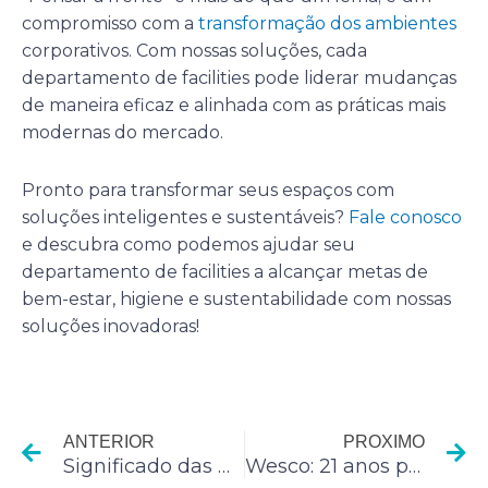
compromisso com a
transformação dos ambientes
corporativos. Com nossas soluções, cada
departamento de facilities pode liderar mudanças
de maneira eficaz e alinhada com as práticas mais
modernas do mercado.
Pronto para transformar seus espaços com
soluções inteligentes e sustentáveis?
Fale conosco
e descubra como podemos ajudar seu
departamento de facilities a alcançar metas de
bem-estar, higiene e sustentabilidade com nossas
soluções inovadoras!
Anterior
P
ANTERIOR
PROXIMO
Significado das Cores dos Sacos de Lixo: Guia para Coleta Seletiva e Sustentável
Wesco: 21 anos promovendo bem-estar, saúde e higiene fora de casa