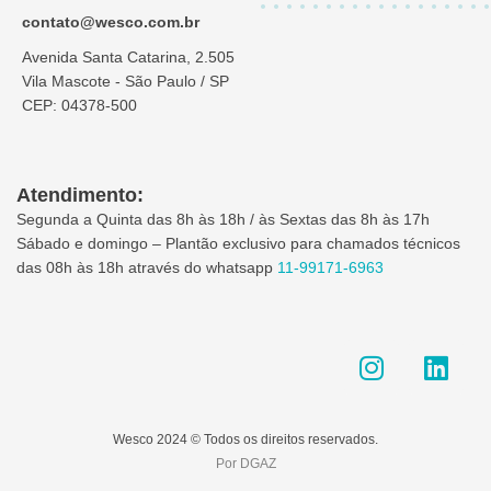
contato@wesco.com.br
Avenida Santa Catarina, 2.505
Vila Mascote - São Paulo / SP
CEP: 04378-500
Atendimento:
Segunda a Quinta das 8h às 18h / às Sextas das 8h às 17h
Sábado e domingo – Plantão exclusivo para chamados técnicos
das 08h às 18h através do whatsapp
11-99171-6963
I
L
n
i
s
n
t
k
Wesco 2024 © Todos os direitos reservados.
a
e
Por DGAZ
g
d