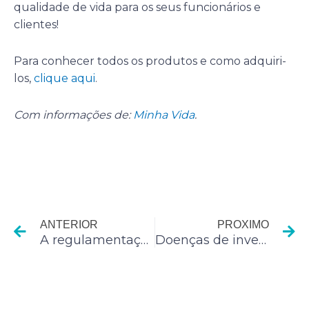
qualidade de vida para os seus funcionários e
clientes!
Para conhecer todos os produtos e como adquiri-
los,
clique aqui
.
Com informações de:
Minha Vida
.
Anterior
P
ANTERIOR
PROXIMO
A regulamentação da gorjeta
Doenças de inverno: medicamentos fitoterápicos ajudam na prevenção