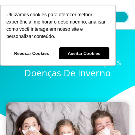
Ir
para
Utilizamos cookies para oferecer melhor
o
experiência, melhorar o desempenho, analisar
conteúdo
como você interage em nosso site e
personalizar conteúdo.
Recusar Cookies
Aceitar Cookies
Previna-Se Das Principais
Doenças De Inverno