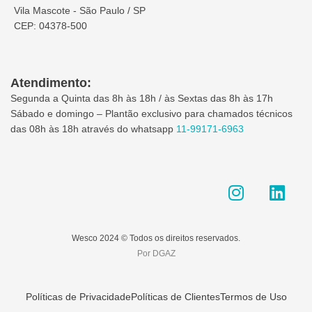
Vila Mascote - São Paulo / SP
CEP: 04378-500
Atendimento:
Segunda a Quinta das 8h às 18h / às Sextas das 8h às 17h
Sábado e domingo – Plantão exclusivo para chamados técnicos
das 08h às 18h através do whatsapp
11-99171-6963
I
L
n
i
s
n
t
k
Wesco 2024 © Todos os direitos reservados.
a
e
Por DGAZ
g
d
r
i
a
n
Políticas de Privacidade
Políticas de Clientes
Termos de Uso