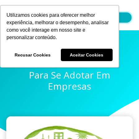
Ir
para
Utilizamos cookies para oferecer melhor
o
experiência, melhorar o desempenho, analisar
conteúdo
como você interage em nosso site e
personalizar conteúdo.
Recusar Cookies
Aceitar Cookies
Práticas Sustentáveis
Para Se Adotar Em
Empresas