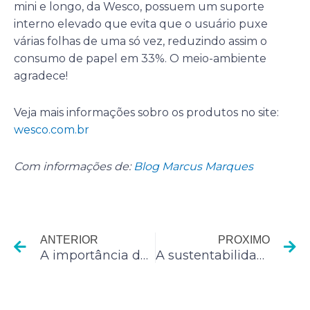
mini e longo, da Wesco, possuem um suporte
interno elevado que evita que o usuário puxe
várias folhas de uma só vez, reduzindo assim o
consumo de papel em 33%. O meio-ambiente
agradece!
Veja mais informações sobro os produtos no site:
wesco.com.br
Com informações de:
Blog Marcus Marques
Anterior
P
ANTERIOR
PROXIMO
A importância de se lavar as mãos: Quando e como devo fazer?
A sustentabilidade empresarial nas finanças da empresa