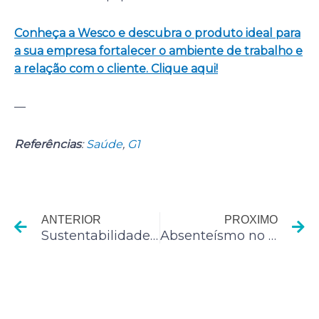
Conheça a Wesco e descubra o produto ideal para
a sua empresa fortalecer o ambiente de trabalho e
a relação com o cliente. Clique aqui!
—
Referências
:
Saúde
,
G1
Anterior
P
ANTERIOR
PROXIMO
Sustentabilidade Empresarial: vantagem competitiva para a empresa?
Absenteísmo no trabalho: perigos causados pelo câncer de boca