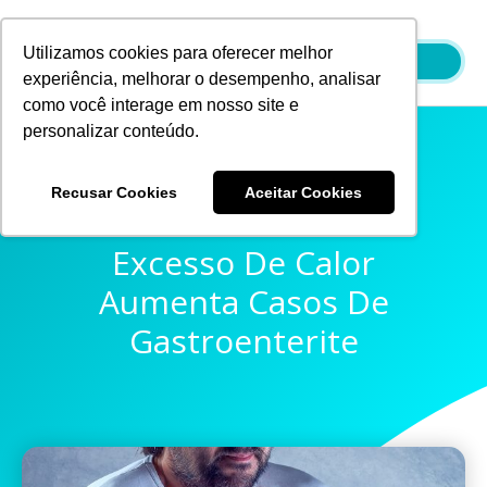
Ir
para
Utilizamos cookies para oferecer melhor
o
experiência, melhorar o desempenho, analisar
conteúdo
como você interage em nosso site e
personalizar conteúdo.
Recusar Cookies
Aceitar Cookies
Cuidados No Verão:
Excesso De Calor
Aumenta Casos De
Gastroenterite