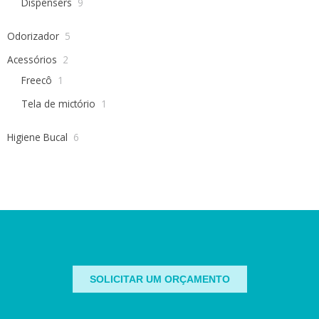
Dispensers
9
Odorizador
5
Acessórios
2
Freecô
1
Tela de mictório
1
Higiene Bucal
6
SOLICITAR UM ORÇAMENTO