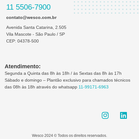
11 5506-7900
contato@wesco.com.br
Avenida Santa Catarina, 2.505
Vila Mascote - São Paulo / SP
CEP: 04378-500
Atendimento:
Segunda a Quinta das 8h às 18h / às Sextas das 8h às 17h
Sábado e domingo – Plantão exclusivo para chamados técnicos
das 08h às 18h através do whatsapp
11-99171-6963
I
L
n
i
s
n
t
k
Wesco 2024 © Todos os direitos reservados.
a
e