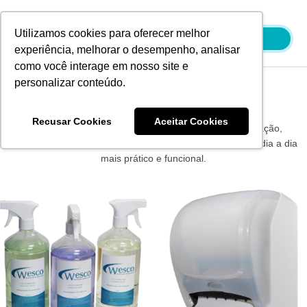
Ir
para
Utilizamos cookies para oferecer melhor
o
experiência, melhorar o desempenho, analisar
conteúdo
como você interage em nosso site e
personalizar conteúdo.
Produtos Wesco
Recusar Cookies
Aceitar Cookies
Os produtos Wesco são sinônimo de qualidade e inovação,
oferecendo soluções eficientes e confiáveis para tornar o dia a dia
mais prático e funcional.