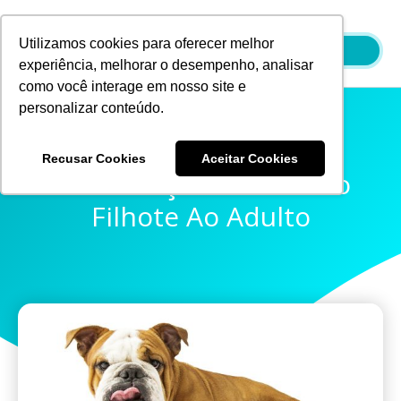
Ir
para
Utilizamos cookies para oferecer melhor
o
experiência, melhorar o desempenho, analisar
conteúdo
como você interage em nosso site e
personalizar conteúdo.
Recusar Cookies
Aceitar Cookies
Alimentação Canina: Do
Filhote Ao Adulto