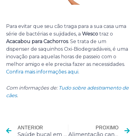
Para evitar que seu cão traga para a sua casa uma
série de bactérias e sujidades, a
Wesco
traz o
Acacabou para Cachorros
. Se trata de um
dispenser de saquinhos Oxi-Biodegradáveis, é uma
inovação para aquelas horas de passeio com o
melhor amigo e ele precisa fazer as necessidades.
Confira mais informações aqui
.
Com informações de:
Tudo sobre adestramento de
cães
.
Anterior
P
ANTERIOR
PROXIMO
Saúde bucal em dia é sinônimo de saúde mental conservada
Alimentação canina: o que é e o que não é permitido