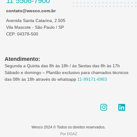
11 5506-7900
contato@wesco.com.br
Avenida Santa Catarina, 2.505
Vila Mascote - São Paulo / SP
CEP: 04378-500
Atendimento:
Segunda a Quinta das 8h às 18h / às Sextas das 8h às 17h
Sábado e domingo – Plantão exclusivo para chamados técnicos
das 08h às 18h através do whatsapp
11-99171-6963
I
L
n
i
s
n
t
k
Wesco 2024 © Todos os direitos reservados.
a
e
Por DGAZ