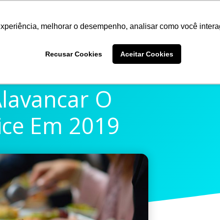
experiência, melhorar o desempenho, analisar como você intera
Quem somos
Produtos
Imprensa
Materiais 
Recusar Cookies
Aceitar Cookies
Alavancar O
ice Em 2019