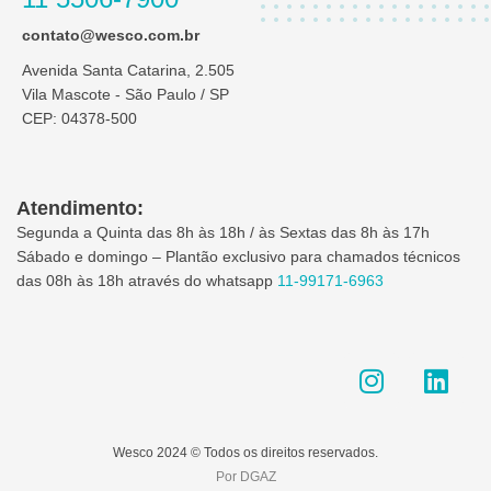
contato@wesco.com.br
Avenida Santa Catarina, 2.505
Vila Mascote - São Paulo / SP
CEP: 04378-500
Atendimento:
Segunda a Quinta das 8h às 18h / às Sextas das 8h às 17h
Sábado e domingo – Plantão exclusivo para chamados técnicos
das 08h às 18h através do whatsapp
11-99171-6963
I
L
n
i
s
n
t
k
Wesco 2024 © Todos os direitos reservados.
a
e
Por DGAZ