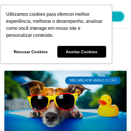
Ir
para
Utilizamos cookies para oferecer melhor
o
experiência, melhorar o desempenho, analisar
conteúdo
como você interage em nosso site e
personalizar conteúdo.
Blog
Recusar Cookies
Aceitar Cookies
MEU MELHOR AMIGO O CÃO