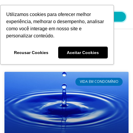
Ir
para
Utilizamos cookies para oferecer melhor
o
experiência, melhorar o desempenho, analisar
conteúdo
como você interage em nosso site e
personalizar conteúdo.
Blog
Recusar Cookies
Aceitar Cookies
VIDA EM CONDOMÍNIO