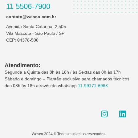
11 5506-7900
contato@wesco.com.br
Avenida Santa Catarina, 2.505
Vila Mascote - São Paulo / SP
CEP: 04378-500
Atendimento:
Segunda a Quinta das 8h às 18h / às Sextas das 8h às 17h
Sábado e domingo – Plantão exclusivo para chamados técnicos
das 08h às 18h através do whatsapp
11-99171-6963
I
L
n
i
s
n
t
k
Wesco 2024 © Todos os direitos reservados.
a
e