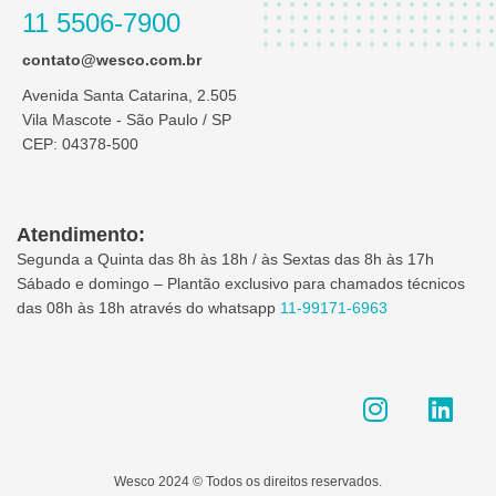
11 5506-7900
contato@wesco.com.br
Avenida Santa Catarina, 2.505
Vila Mascote - São Paulo / SP
CEP: 04378-500
Atendimento:
Segunda a Quinta das 8h às 18h / às Sextas das 8h às 17h
Sábado e domingo – Plantão exclusivo para chamados técnicos
das 08h às 18h através do whatsapp
11-99171-6963
I
L
n
i
s
n
t
k
Wesco 2024 © Todos os direitos reservados.
a
e