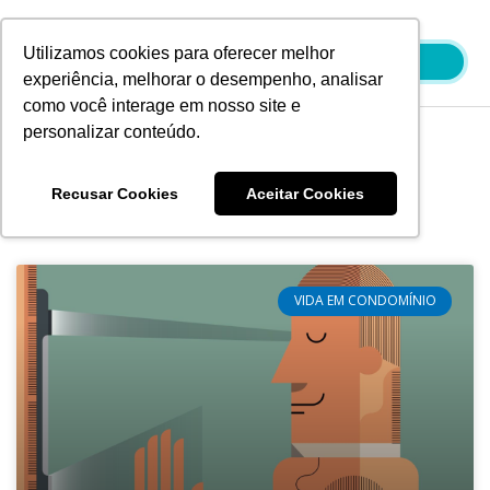
Ir
para
Utilizamos cookies para oferecer melhor
o
experiência, melhorar o desempenho, analisar
conteúdo
como você interage em nosso site e
personalizar conteúdo.
Blog
Recusar Cookies
Aceitar Cookies
VIDA EM CONDOMÍNIO