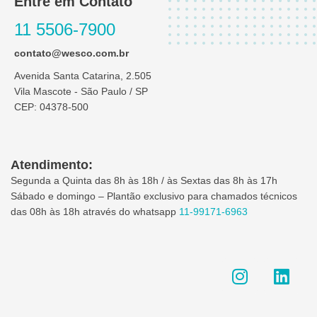
Entre em Contato
11 5506-7900
contato@wesco.com.br
Avenida Santa Catarina, 2.505
Vila Mascote - São Paulo / SP
CEP: 04378-500
Atendimento:
Segunda a Quinta das 8h às 18h / às Sextas das 8h às 17h
Sábado e domingo – Plantão exclusivo para chamados técnicos
das 08h às 18h através do whatsapp
11-99171-6963
I
L
n
i
s
n
t
k