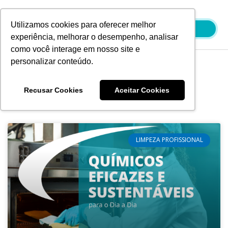
Ir
para
Utilizamos cookies para oferecer melhor
o
experiência, melhorar o desempenho, analisar
conteúdo
como você interage em nosso site e
personalizar conteúdo.
Blog
Recusar Cookies
Aceitar Cookies
LIMPEZA PROFISSIONAL