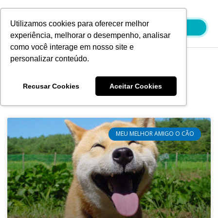
Ir
para
Utilizamos cookies para oferecer melhor
o
experiência, melhorar o desempenho, analisar
conteúdo
como você interage em nosso site e
personalizar conteúdo.
Blog
Recusar Cookies
Aceitar Cookies
MEU MELHOR AMIGO O CÃO