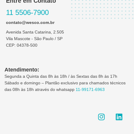
Entre em Contato
11 5506-7900
contato@wesco.com.br
Avenida Santa Catarina, 2.505
Vila Mascote - São Paulo / SP
CEP: 04378-500
Atendimento:
Segunda a Quinta das 8h às 18h / às Sextas das 8h às 17h
Sábado e domingo – Plantão exclusivo para chamados técnicos
das 08h às 18h através do whatsapp
11-99171-6963
I
L
n
i
s
n
t
k