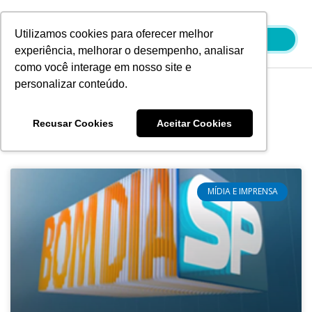
Ir
para
Utilizamos cookies para oferecer melhor
o
experiência, melhorar o desempenho, analisar
conteúdo
como você interage em nosso site e
personalizar conteúdo.
Blog
Recusar Cookies
Aceitar Cookies
MÍDIA E IMPRENSA