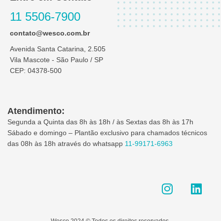
11 5506-7900
contato@wesco.com.br
Avenida Santa Catarina, 2.505
Vila Mascote - São Paulo / SP
CEP: 04378-500
Atendimento:
Segunda a Quinta das 8h às 18h / às Sextas das 8h às 17h
Sábado e domingo – Plantão exclusivo para chamados técnicos
das 08h às 18h através do whatsapp
11-99171-6963
I
L
n
i
s
n
t
k