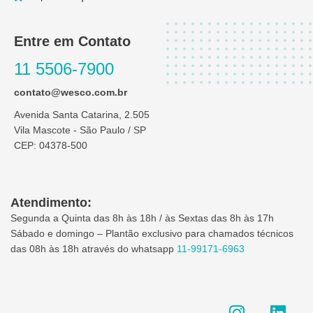
Entre em Contato
11 5506-7900
contato@wesco.com.br
Avenida Santa Catarina, 2.505
Vila Mascote - São Paulo / SP
CEP: 04378-500
Atendimento:
Segunda a Quinta das 8h às 18h / às Sextas das 8h às 17h
Sábado e domingo – Plantão exclusivo para chamados técnicos
das 08h às 18h através do whatsapp
11-99171-6963
I
L