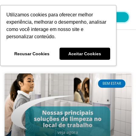
Ir
para
Utilizamos cookies para oferecer melhor
o
experiência, melhorar o desempenho, analisar
conteúdo
como você interage em nosso site e
personalizar conteúdo.
Blog
Recusar Cookies
Aceitar Cookies
BEM ESTAR